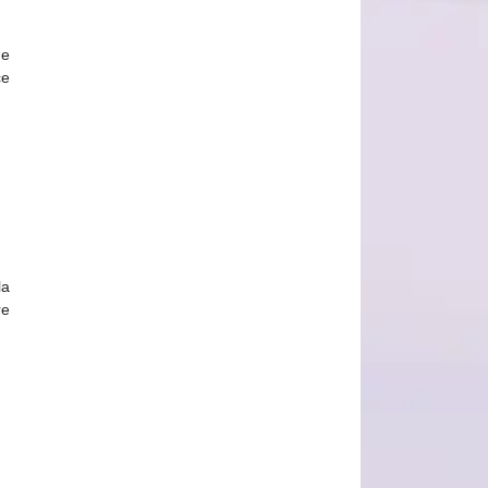
ue
ce
la
re