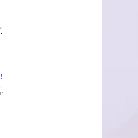
es
rs
!
un
ur