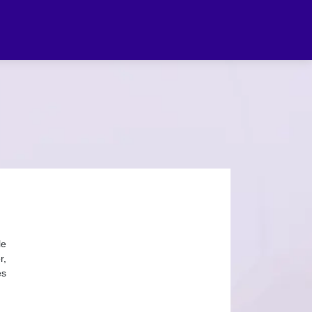
le
r,
es