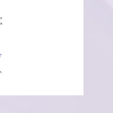
on
la
’
e,