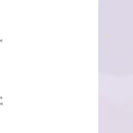
et
ts
nt