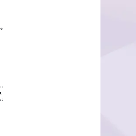
ie
on
t,
st