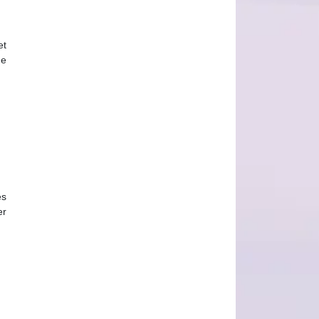
et
de
es
er