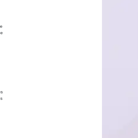
de
ne
es
es